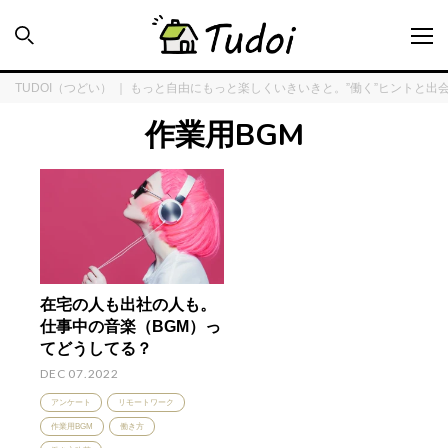
TUDOI（つどい） ｜ もっと自由にもっと楽しくいきいきと。”働く”ヒントと出
作業用BGM
INTERVIEW
ENQUÊTE
在宅の人も出社の人も。
TUDOI HOUSE
仕事中の音楽（BGM）っ
てどうしてる？
COLUMN
DEC 07.2022
アンケート
リモートワーク
作業用BGM
働き方