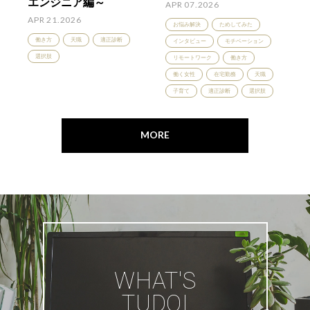
エンジニア編～
APR 07.2026
APR 21.2026
お悩み解決
ためしてみた
働き方
天職
適正診断
インタビュー
モチベーション
選択肢
リモートワーク
働き方
働く女性
在宅勤務
天職
子育て
適正診断
選択肢
MORE
WHAT'S
TUDOI