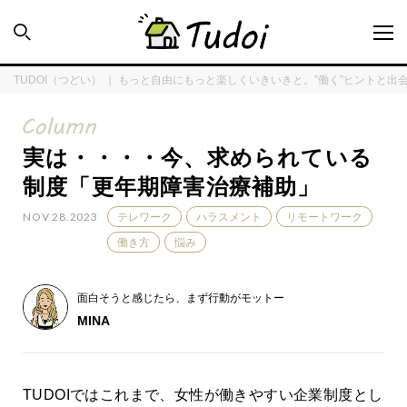
TUDOI（つどい） ｜ もっと自由にもっと楽しくいきいきと。”働く”ヒントと出
実は・・・・今、求められている
INTERVIEW
制度「更年期障害治療補助」
NOV 28.2023
テレワーク
ハラスメント
リモートワーク
ENQUÊTE
働き方
悩み
TUDOI HOUSE
面白そうと感じたら、まず行動がモットー
MINA
COLUMN
TUDOIではこれまで、女性が働きやすい企業制度とし