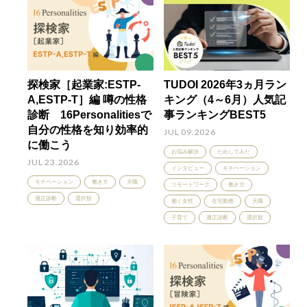
探検家［起業家:ESTP-
TUDOI 2026年3ヵ月ラン
A,ESTP-T］編 噂の性格
キング（4～6月）人気記
診断 16Personalitiesで
事ランキングBEST5
自分の性格を知り効率的
JUL 09.2026
に働こう
お悩み解決
ためしてみた
JUL 23.2026
インタビュー
モチベーション
モチベーション
働き方
天職
リモートワーク
働き方
適正診断
選択肢
働く女性
在宅勤務
天職
子育て
適正診断
選択肢