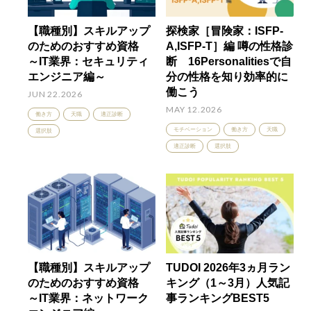
【職種別】スキルアップ
探検家［冒険家：ISFP-
のためのおすすめ資格
A,ISFP-T］編 噂の性格診
～IT業界：セキュリティ
断 16Personalitiesで自
エンジニア編～
分の性格を知り効率的に
働こう
JUN 22.2026
MAY 12.2026
働き方
天職
適正診断
モチベーション
働き方
天職
選択肢
適正診断
選択肢
【職種別】スキルアップ
TUDOI 2026年3ヵ月ラン
のためのおすすめ資格
キング（1～3月）人気記
～IT業界：ネットワーク
事ランキングBEST5