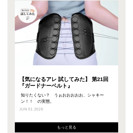
【気になるアレ 試してみた】 第21回
『ガードナーベルト』
集中するための環境づくり、そして身体への負担
ワークスタイルにオフィス出社とWEB会議のハ
ワークスタイルにオフィス出社とWEB会議のハ
知りたくない？ うぉおおおおお、シャキー
座るだけで3つの効果が得られる？！ そんなチ
を無くすことは人類共通の必須課題。最新のスツ
イブリッド型が増えたことと、リモワラボ盛況に
イブリッド型が増えたことと、リモワラボ盛況に
ン！！ の実態。
ェアがあるんです。
PCの線が交差しているジャングル状態のデスク
ール（椅子） を見つけ…
つき、スペースが足りな…
つき、スペースが足りな…
が劇的に変わる！？
JUN 01.2026
FEB 03.2025
JUL 26.2023
MAR 02.2023
FEB 24.2023
SEP 02.2024
もっと見る
もっと見る