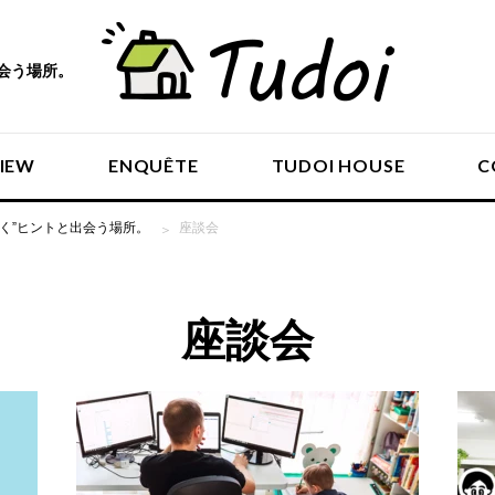
出会う場所。
VIEW
ENQUÊTE
TUDOI HOUSE
C
働く”ヒントと出会う場所。
座談会
座談会
INTERVIEW
ENQUÊTE
TUDOI HOUSE