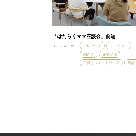
「はたらくママ座談会」前編
OCT 30.2020
テレワーク
リモワママ
働き方
在宅勤務
子供とリモートワーク
座談