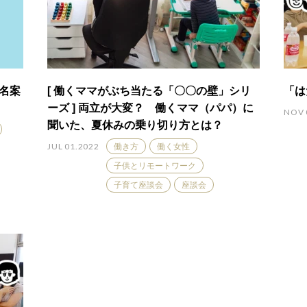
COLUMN
改名案
[ 働くママがぶち当たる「〇〇の壁」シリ
「は
ーズ ] 両立が大変？ 働くママ（パパ）に
NOV 
聞いた、夏休みの乗り切り方とは？
JUL 01.2022
働き方
働く女性
子供とリモートワーク
子育て座談会
座談会