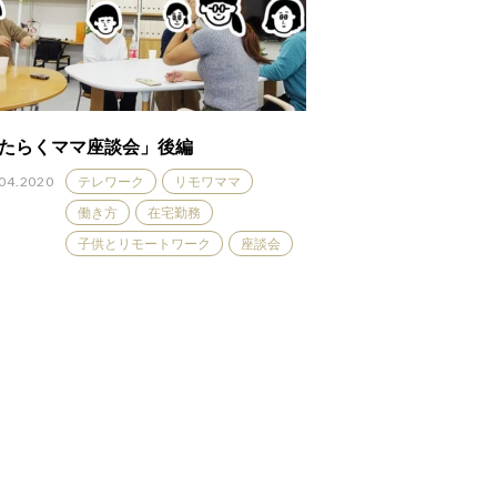
たらくママ座談会」後編
04.2020
テレワーク
リモワママ
働き方
在宅勤務
子供とリモートワーク
座談会