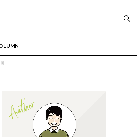
OLUMN
１回