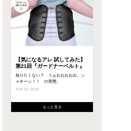
【気になるアレ 試してみた】
第21回『ガードナーベルト』
知りたくない？ うぉおおおおお、シ
ャキーン！！ の実態。
座るだけで3つの効果が得られる？！
PCの線が交差しているジャングル状態
集中するための環境づくり、そして身
ワークスタイルにオフィス出社とWEB
ワークスタイルにオフィス出社とWEB
そんなチェアがあるんです。
のデスクが劇的に変わる！？
体への負担を無くすことは人類共通の
会議のハイブリッド型が増えたこと
会議のハイブリッド型が増えたこと
JUN 01.2026
必須課題。最新のスツール（椅子） を
と、リモワラボ盛況につき、スペース
と、リモワラボ盛況につき、スペース
FEB 03.2025
SEP 02.2024
見つけ…
が足りな…
が足りな…
もっと見る
JUL 26.2023
MAR 02.2023
FEB 24.2023
もっと見る
もっと見る
もっと見る
もっと見る
もっと見る