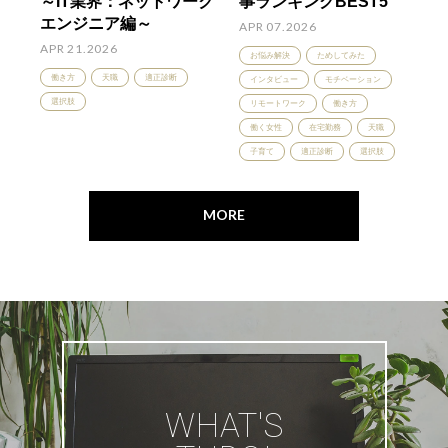
～IT業界：ネットワーク
事ランキングBEST5
エンジニア編～
APR 07.2026
APR 21.2026
お悩み解決
ためしてみた
働き方
天職
適正診断
インタビュー
モチベーション
選択肢
リモートワーク
働き方
働く女性
在宅勤務
天職
子育て
適正診断
選択肢
MORE
WHAT'S