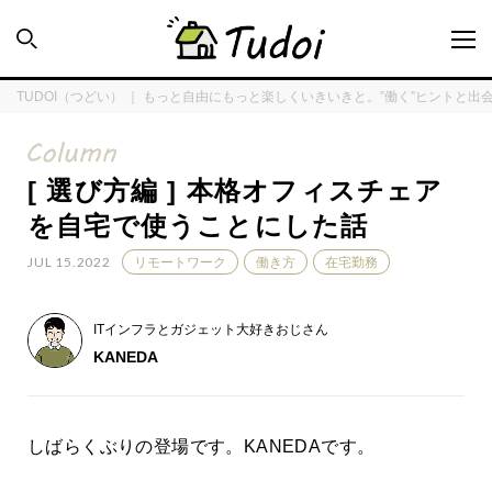
TUDOI（つどい） ｜ もっと自由にもっと楽しくいきいきと。”働く”ヒントと出
[ 選び方編 ] 本格オフィスチェア
INTERVIEW
を自宅で使うことにした話
JUL 15.2022
リモートワーク
働き方
在宅勤務
ENQUÊTE
ITインフラとガジェット大好きおじさん
TUDOI HOUSE
KANEDA
COLUMN
しばらくぶりの登場です。KANEDAです。