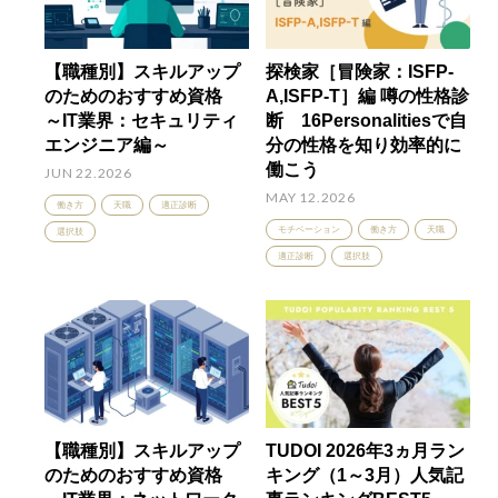
【職種別】スキルアップ
探検家［冒険家：ISFP-
のためのおすすめ資格
A,ISFP-T］編 噂の性格診
～IT業界：セキュリティ
断 16Personalitiesで自
エンジニア編～
分の性格を知り効率的に
働こう
JUN 22.2026
MAY 12.2026
働き方
天職
適正診断
モチベーション
働き方
天職
選択肢
適正診断
選択肢
【職種別】スキルアップ
TUDOI 2026年3ヵ月ラン
のためのおすすめ資格
キング（1～3月）人気記