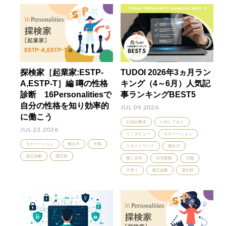
探検家［起業家:ESTP-
TUDOI 2026年3ヵ月ラン
A,ESTP-T］編 噂の性格
キング（4～6月）人気記
診断 16Personalitiesで
事ランキングBEST5
自分の性格を知り効率的
JUL 09.2026
に働こう
お悩み解決
ためしてみた
JUL 23.2026
インタビュー
モチベーション
モチベーション
働き方
天職
リモートワーク
働き方
適正診断
選択肢
働く女性
在宅勤務
天職
子育て
適正診断
選択肢