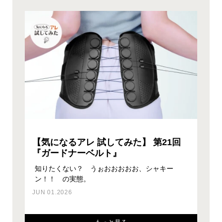
【気になるアレ 試してみた】 第21回
『ガードナーベルト』
集中するための環境づくり、そして身体への負担
ワークスタイルにオフィス出社とWEB会議のハ
ワークスタイルにオフィス出社とWEB会議のハ
知りたくない？ うぉおおおおお、シャキー
座るだけで3つの効果が得られる？！ そんなチ
を無くすことは人類共通の必須課題。最新のスツ
イブリッド型が増えたことと、リモワラボ盛況に
イブリッド型が増えたことと、リモワラボ盛況に
ン！！ の実態。
ェアがあるんです。
PCの線が交差しているジャングル状態のデスク
ール（椅子） を見つけ…
つき、スペースが足りな…
つき、スペースが足りな…
が劇的に変わる！？
JUN 01.2026
FEB 03.2025
JUL 26.2023
MAR 02.2023
FEB 24.2023
SEP 02.2024