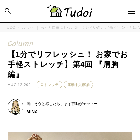
TUDOI（つどい） ｜ もっと自由にもっと楽しくいきいきと。”働く”ヒントと出
【1分でリフレッシュ！ お家でお
INTERVIEW
手軽ストレッチ】第4回 『肩胸
編』
ENQUÊTE
AUG 12.2021
ストレッチ
運動不足解消
TUDOI HOUSE
面白そうと感じたら、まず行動がモットー
MINA
COLUMN