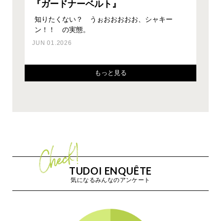
『ガードナーベルト』
集中するための環境づくり、そして身体への負担
ワークスタイルにオフィス出社とWEB会議のハ
ワークスタイルにオフィス出社とWEB会議のハ
知りたくない？ うぉおおおおお、シャキー
座るだけで3つの効果が得られる？！ そんなチ
を無くすことは人類共通の必須課題。最新のスツ
イブリッド型が増えたことと、リモワラボ盛況に
イブリッド型が増えたことと、リモワラボ盛況に
ン！！ の実態。
ェアがあるんです。
PCの線が交差しているジャングル状態のデスク
ール（椅子） を見つけ…
つき、スペースが足りな…
つき、スペースが足りな…
が劇的に変わる！？
JUN 01.2026
FEB 03.2025
JUL 26.2023
MAR 02.2023
FEB 24.2023
SEP 02.2024
もっと見る
もっと見る
もっと見る
もっと見る
もっと見る
もっと見る
TUDOI ENQUÊTE
気になるみんなのアンケート