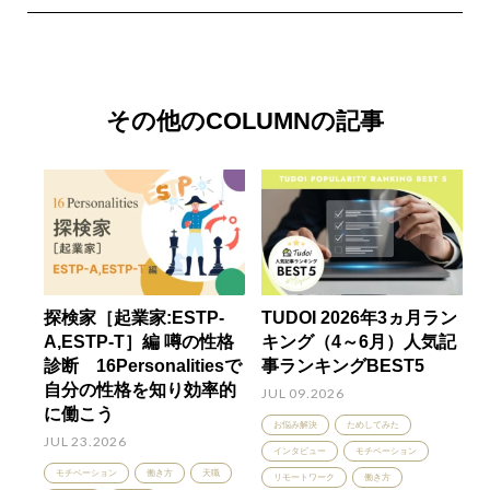
その他のCOLUMNの記事
探検家［起業家:ESTP-
TUDOI 2026年3ヵ月ラン
A,ESTP-T］編 噂の性格
キング（4～6月）人気記
診断 16Personalitiesで
事ランキングBEST5
自分の性格を知り効率的
JUL 09.2026
に働こう
お悩み解決
ためしてみた
JUL 23.2026
インタビュー
モチベーション
モチベーション
働き方
天職
リモートワーク
働き方