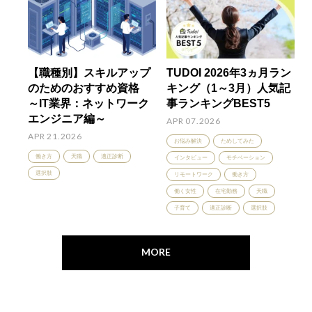
【職種別】スキルアップ
TUDOI 2026年3ヵ月ラン
のためのおすすめ資格
キング（1～3月）人気記
～IT業界：ネットワーク
事ランキングBEST5
エンジニア編～
APR 07.2026
APR 21.2026
お悩み解決
ためしてみた
働き方
天職
適正診断
インタビュー
モチベーション
選択肢
リモートワーク
働き方
働く女性
在宅勤務
天職
子育て
適正診断
選択肢
MORE