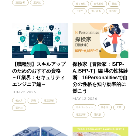
適正診断
選択肢
働く女性
在宅勤務
天職
子育て
適正診断
選択肢
【職種別】スキルアップ
探検家［冒険家：ISFP-
のためのおすすめ資格
A,ISFP-T］編 噂の性格診
～IT業界：セキュリティ
断 16Personalitiesで自
エンジニア編～
分の性格を知り効率的に
働こう
JUN 22.2026
MAY 12.2026
働き方
天職
適正診断
モチベーション
働き方
天職
選択肢
適正診断
選択肢