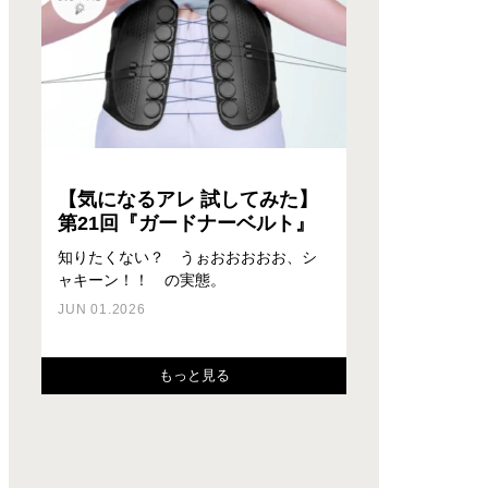
【気になるアレ 試してみた】
第21回『ガードナーベルト』
知りたくない？ うぉおおおおお、シ
ャキーン！！ の実態。
座るだけで3つの効果が得られる？！
PCの線が交差しているジャングル状態
集中するための環境づくり、そして身
ワークスタイルにオフィス出社とWEB
ワークスタイルにオフィス出社とWEB
そんなチェアがあるんです。
のデスクが劇的に変わる！？
体への負担を無くすことは人類共通の
会議のハイブリッド型が増えたこと
会議のハイブリッド型が増えたこと
JUN 01.2026
必須課題。最新のスツール（椅子） を
と、リモワラボ盛況につき、スペース
と、リモワラボ盛況につき、スペース
FEB 03.2025
SEP 02.2024
見つけ…
が足りな…
が足りな…
もっと見る
JUL 26.2023
MAR 02.2023
FEB 24.2023
もっと見る
もっと見る
もっと見る
もっと見る
もっと見る