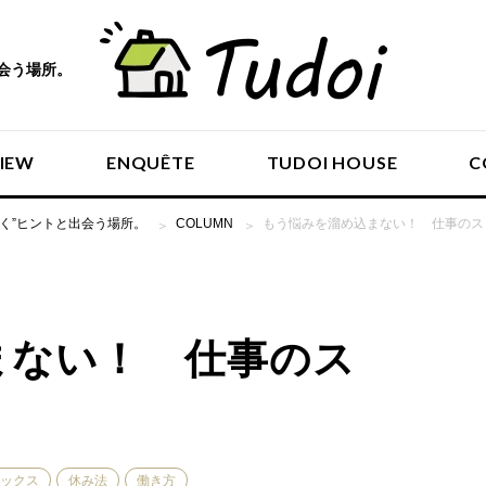
出会う場所。
VIEW
ENQUÊTE
TUDOI HOUSE
C
働く”ヒントと出会う場所。
COLUMN
もう悩みを溜め込まない！ 仕事のス
INTERVIEW
まない！ 仕事のス
ENQUÊTE
TUDOI HOUSE
ックス
休み法
働き方