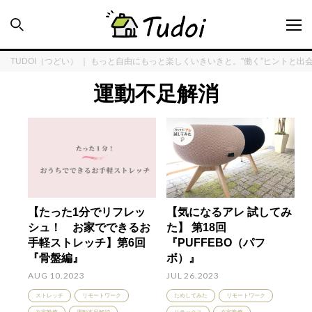
TUDOI（つどい） ｜ もっと自由にもっと楽しくいきいきと。”働く”ヒントと出
運動不足解消
INTERVIEW
ENQUÊTE
【たった1分でリフレッ
【気になるアレ 試してみ
TUDOI HOUSE
シュ！ お家でできるお
た】 第18回
手軽ストレッチ】第6回
『PUFFEBO（パフ
COLUMN
『骨盤編』
ボ）』
AUG 10.2023
JUL 26.2023
ストレッチ
リモートワーク
ためしてみた
リモートワーク