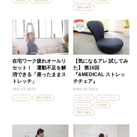
在宅勤務
運動不足解消
リラックス
在宅勤務
運動不足解消
在宅ワーク疲れオールリ
【気になるアレ 試してみ
セット！ 運動不足を解
た】 第16回
消できる「座ったままス
『&MEDICAL ストレッ
トレッチ」
チチェア』
JAN 13.2023
MAR 18.2022
ストレッチ
運動不足解消
ためしてみた
リモートワーク
リラックス
在宅勤務
運動不足解消