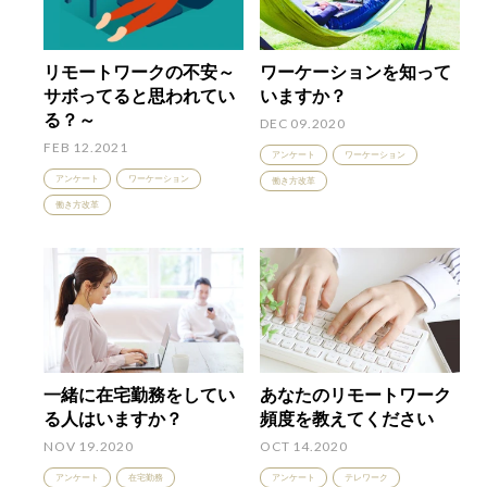
リモートワークの不安～
ワーケーションを知って
サボってると思われてい
いますか？
る？～
DEC 09.2020
FEB 12.2021
アンケート
ワーケーション
アンケート
ワーケーション
働き方改革
働き方改革
一緒に在宅勤務をしてい
あなたのリモートワーク
る人はいますか？
頻度を教えてください
NOV 19.2020
OCT 14.2020
アンケート
在宅勤務
アンケート
テレワーク