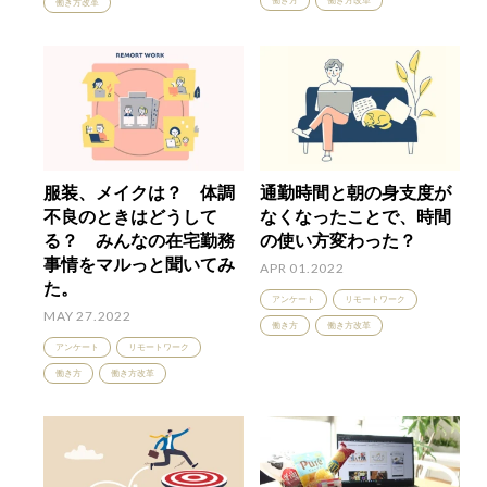
働き方
働き方改革
働き方改革
服装、メイクは？ 体調
通勤時間と朝の身支度が
不良のときはどうして
なくなったことで、時間
る？ みんなの在宅勤務
の使い方変わった？
事情をマルっと聞いてみ
APR 01.2022
た。
アンケート
リモートワーク
MAY 27.2022
働き方
働き方改革
アンケート
リモートワーク
働き方
働き方改革