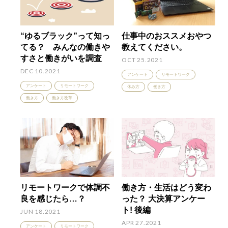
“ゆるブラック”って知っ
仕事中のおススメおやつ
てる？ みんなの働きや
教えてください。
すさと働きがいを調査
OCT 25.2021
DEC 10.2021
アンケート
リモートワーク
アンケート
リモートワーク
休み方
働き方
働き方
働き方改革
リモートワークで体調不
働き方・生活はどう変わ
良を感じたら…？
った？ 大決算アンケー
ト! 後編
JUN 18.2021
APR 27.2021
アンケート
リモートワーク