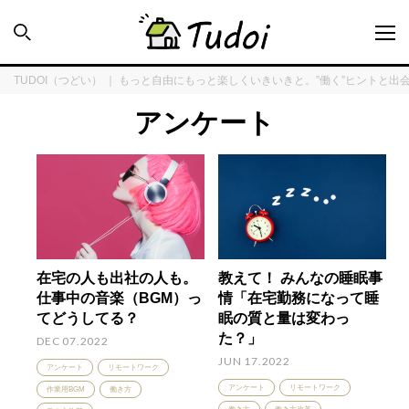
TUDOI（つどい） ｜ もっと自由にもっと楽しくいきいきと。”働く”ヒントと出
アンケート
INTERVIEW
ENQUÊTE
在宅の人も出社の人も。
教えて！ みんなの睡眠事
TUDOI HOUSE
仕事中の音楽（BGM）っ
情「在宅勤務になって睡
てどうしてる？
眠の質と量は変わっ
COLUMN
た？」
DEC 07.2022
JUN 17.2022
アンケート
リモートワーク
アンケート
リモートワーク
作業用BGM
働き方